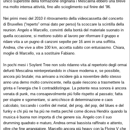
unico superstite della formazione originaria i Mescalina ebbero una breve
ma molto intensa attività, fino allo scioglimento sul finire del ’96.
Nei primi mesi del 2010 il ritrovamento della videocassetta del concerto
di Bruxelles (“reperto” ormai dato per perso) fa scoccare la scintilla della
reunion. Angelo e Marcello, convinti della bontà del materiale suonato in
quella occasione, si mettono subito al lavoro per riformare il gruppo e
ridare vita a un pugno di canzoni sepolte per 16 anni in una soffitta.
Andrea, che vive a oltre 100 km, accetta subito con entusiasmo. Chiara,
moglie di Marcello, va a sostituire Fabiano.
In pochi mesi i Soylent Tree non solo ridanno vita al repertorio degli ormai
defunti Mescalina reinterpretandolo in chiave moderna e, se possibile,
ancora più brutale; ma arrivano a incidere già a novembre dello stesso
anno una demo molto convincente, nella quale riescono a trasmettere la
grinta e l’energia che li contraddistingue. La potente resa sonora è ancora
venata di punk, ma consapevolmente più folle rispetto al passato; fatta
per stupire e sgomentare, si arricchisce di determinazione e caos
calcolato, toccando i confini del metal, del prog, del pop, del blues e del
funky e chi più ne ha più ne metta perché come diceva Hendrix quando la
musica è buona non importa di che genere sia. Angelo con il suo
drumming quadrato e maturo, Andrea ormai bassista raffinato e attento,
oltre che fine arrangiatore, Marcello ancora più heavy con la Flying V che