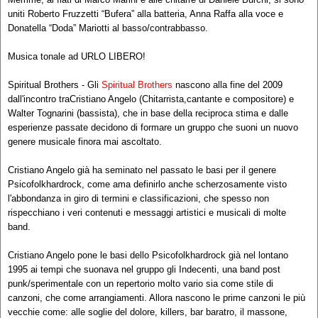
uniti Roberto Fruzzetti “Bufera” alla batteria, Anna Raffa alla voce e
Donatella “Doda” Mariotti al basso/contrabbasso.
Musica tonale ad URLO LIBERO!
Spiritual Brothers - Gli
Spiritual Brothers
nascono alla fine del 2009
dall'incontro traCristiano Angelo (Chitarrista,cantante e compositore) e
Walter Tognarini (bassista), che in base della reciproca stima e dalle
esperienze passate decidono di formare un gruppo che suoni un nuovo
genere musicale finora mai ascoltato.
Cristiano Angelo già ha seminato nel passato le basi per il genere
Psicofolkhardrock, come ama definirlo anche scherzosamente visto
l'abbondanza in giro di termini e classificazioni, che spesso non
rispecchiano i veri contenuti e messaggi artistici e musicali di molte
band.
Cristiano Angelo pone le basi dello Psicofolkhardrock già nel lontano
1995 ai tempi che suonava nel gruppo gli Indecenti, una band post
punk/sperimentale con un repertorio molto vario sia come stile di
canzoni, che come arrangiamenti. Allora nascono le prime canzoni le più
vecchie come: alle soglie del dolore, killers, bar baratro, il massone,