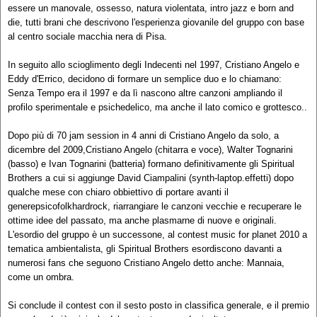
essere un manovale, ossesso, natura violentata, intro jazz e born and
die, tutti brani che descrivono l'esperienza giovanile del gruppo con base
al centro sociale macchia nera di Pisa.
In seguito allo scioglimento degli Indecenti nel 1997, Cristiano Angelo e
Eddy d'Errico, decidono di formare un semplice duo e lo chiamano:
Senza Tempo era il 1997 e da lì nascono altre canzoni ampliando il
profilo sperimentale e psichedelico, ma anche il lato comico e grottesco..
Dopo più di 70 jam session in 4 anni di Cristiano Angelo da solo, a
dicembre del 2009,Cristiano Angelo (chitarra e voce), Walter Tognarini
(basso) e Ivan Tognarini (batteria) formano definitivamente gli Spiritual
Brothers a cui si aggiunge David Ciampalini (synth-laptop.effetti) dopo
qualche mese con chiaro obbiettivo di portare avanti il
generepsicofolkhardrock, riarrangiare le canzoni vecchie e recuperare le
ottime idee del passato, ma anche plasmarne di nuove e originali.
L'esordio del gruppo è un successone, al contest music for planet 2010 a
tematica ambientalista, gli Spiritual Brothers esordiscono davanti a
numerosi fans che seguono Cristiano Angelo detto anche: Mannaia,
come un ombra.
Si conclude il contest con il sesto posto in classifica generale, e il premio