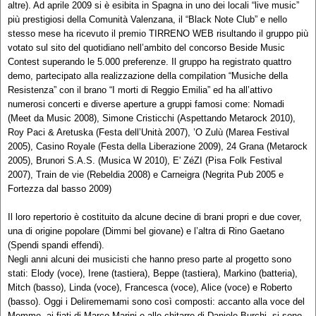
altre). Ad aprile 2009 si è esibita in Spagna in uno dei locali “live music”
più prestigiosi della Comunità Valenzana, il “Black Note Club” e nello
stesso mese ha ricevuto il premio TIRRENO WEB risultando il gruppo più
votato sul sito del quotidiano nell’ambito del concorso Beside Music
Contest superando le 5.000 preferenze. Il gruppo ha registrato quattro
demo, partecipato alla realizzazione della compilation “Musiche della
Resistenza” con il brano “I morti di Reggio Emilia” ed ha all’attivo
numerosi concerti e diverse aperture a gruppi famosi come: Nomadi
(Meet da Music 2008), Simone Cristicchi (Aspettando Metarock 2010),
Roy Paci & Aretuska (Festa dell’Unità 2007), ’O Zulù (Marea Festival
2005), Casino Royale (Festa della Liberazione 2009), 24 Grana (Metarock
2005), Brunori S.A.S. (Musica W 2010), E' ZéZI (Pisa Folk Festival
2007), Train de vie (Rebeldia 2008) e Carneigra (Negrita Pub 2005 e
Fortezza dal basso 2009)
Il loro repertorio è costituito da alcune decine di brani propri e due cover,
una di origine popolare (Dimmi bel giovane) e l’altra di Rino Gaetano
(Spendi spandi effendi).
Negli anni alcuni dei musicisti che hanno preso parte al progetto sono
stati: Elody (voce), Irene (tastiera), Beppe (tastiera), Markino (batteria),
Mitch (basso), Linda (voce), Francesca (voce), Alice (voce) e Roberto
(basso). Oggi i Delirememami sono così composti: accanto alla voce del
Memme, ai fiati di Marco Marini e alle chitarre di Daniele Burchi, si sono