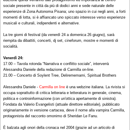
sociale presente in città da più di dodici anni e sede naturale delle
esperienze di Zona Autonoma Pisana; uno spazio in cui negli anni, a forti
momenti di lotta, si è affiancato uno spiccato interesse verso esperienze
musicali e culturali, indipendenti e alternative.
La tre giorni di festival (da venerdì 24 a domenica 26 giugno), sarà
riempita da dibattiti, concerti, dj set, cineforum, mostre e momenti di
socialità.
Venerdì 24:
17.00 – Tavola rotonda “Narrativa e conflitto sociale”, interverrà
Alessandra Daniele della redazione di Carmilla on-line.
21.00 – Concerto di Soylent Tree, Delirememami, Spiritual Brothers
Alessandra Daniele -
Carmilla on line
è una webzine italiana. La rivista si
occupa soprattutto di critica letteraria e letteratura in generale, cinema,
politica e controinformazione (con un'ottica apertamente di sinistra).
Fondata da Valerio Evangelisti (attuale direttore editoriale), pubblicato
originariamente in versione cartacea, deve il nome alla vampira Carmilla,
protagonista del racconto omonimo di Sheridan Le Fanu.
È balzata agli onori della cronaca nel 2004 (grazie ad un articolo di