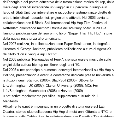
dell'energia e del potere educativo della trasmissione storica del rap, dalla
metà degli anni '90 intraprende un viaggio in cui percorre in lungo e in
largo gli Stati Uniti per intervistare e raccogliere testimonianze dirette di
artisti, intellettuali, accademici, prigionieri e attivisti. Nel 2003 avvia la
collaborazione con il Black Soil International Hip Hop Film Festival di
Rotterdam diventando membro ufficiale dell'advisory board. Il 2006 è
l'anno di pubblicazione del suo primo libro, "Bigger Than Hip Hop": storie
della nuova resistenza afro-americana.
Nel 2007 realizza, in collaborazione con Paper Resistance, la biografia
illustrata di George Jackson, pubblicata nell'edizione a cura di AgenziaX
dal titolo "Con il Sangue agli Occhi".
Nel 2008 pubblica "Renegades of Funk", cronaca orale e musicale sulle
origini della cultura hip-hop nel Bronx degli anni '70.
Dal 2005 u.net partecipa a numerosi convegni internazionali su Hip Hop &
Politica, presenziando a eventi e conferenze dedicate presso università e
istituzioni quali Stanford (2006), BlackSoil (2006), BBoys for
Life/Birmingham UK (2007), Clarion University (2008), MCs For
Life/Birmingham-Manchester (2008) e Harvard (2009).
u.net scrive regolarmente per Alias, supplemento culturale de Il
Manifesto.
Attualmente u.net è impegnato in un progetto di storia orale sul Latin
Quarter, storico club della scena Hip Hop di metà anni Ottanta a NYC, e
la nascita della Golden Age, in collaborazione con Paradise The Architect