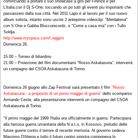
cominciando a portare il suo showcase a giro per Firenze e per
L'italia,con il Dj S-One; toccando un po tutti gli eventi piu importanti che
passassero dalla sua città. Nel 2011 Lapo è al lavoro per il suo nuovo
album solista, intanto sono uscite 2 anteprime videoclip: "Merdaliena"
con S One e Gabba Bloccorecordz, e "Come a casa mia" con i Tullo
Soldja.
http://www.myspace.com/l.raggiro
Domenica 26:
15.00 – Torneo di biliardino
21.00 – Proiezione del film documentario “Rosso Askatasuna”, interverrà
un compagno del CSOA Askatasuna di Torino
Domenica 26 giugno allo Zap Festival sarà presentato il film
"Rosso
Askatasuna - a proposito di un primo maggio di guerra"
dello scomparso
Armando Ceste; alla presentazione interverrà un compagno del CSOA
Askatasuna di Torino.
"Il primo maggio del 1999 l'Italia era ufficialmente in guerra. Partecipava
alla famosa guerra umanitaria della N.a.t.o, in Kossovo, preludio delle
future guerre contro il terrore di recente memoria. Al governo sedeva
Massimo D'Alema e tutto il futuro centro sinistra componeva lo