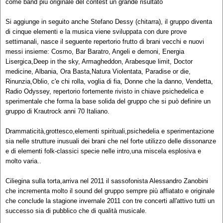
come band più originale del contest un grande risultato
Si aggiunge in seguito anche Stefano Dessy (chitarra), il gruppo diventa
di cinque elementi e la musica viene sviluppata con dure prove
settimanali, nasce il seguente repertorio frutto di brani vecchi e nuovi
messi insieme: Cosmo, Bar Baratro, Angeli e demoni, Energia
Lisergica,Deep in the sky, Armagheddon, Arabesque limit, Doctor
medicine, Albania, Ora Basta,Natura Violentata, Paradise or die,
Rinunzia,Oblio, c'e chi rolla, voglia di fia, Donne che la danno, Vendetta,
Radio Odyssey, repertorio fortemente rivisto in chiave psichedelica e
sperimentale che forma la base solida del gruppo che si può definire un
gruppo di Krautrock anni 70 Italiano.
Drammaticità,grottesco,elementi spirituali,psichedelia e sperimentazione
sia nelle strutture inusuali dei brani che nel forte utilizzo delle dissonanze
e di elementi folk-classici specie nelle intro,una miscela esplosiva e
molto varia..
Ciliegina sulla torta,arriva nel 2011 il sassofonista Alessandro Zanobini
che incrementa molto il sound del gruppo sempre più affiatato e originale
che conclude la stagione invernale 2011 con tre concerti all'attivo tutti un
successo sia di pubblico che di qualità musicale.