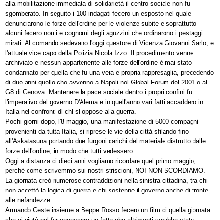
alla mobilitazione immediata di solidarietà il centro sociale non fu
sgomberato. In seguito i 100 indagati fecero un esposto nel quale
denunciarono le forze dell'ordine per le violenze subite e soprattutto
alcuni fecero nomi e cognomi degli aguzzini che ordinarono i pestaggi
mirati. Al comando sedevano l'oggi questore di Vicenza Giovanni Sarlo, e
l'attuale vice capo della Polizia Nicola Izzo. Il procedimento venne
archiviato e nessun appartenente alle forze dell'ordine è mai stato
condannato per quella che fu una vera e propria rappresaglia, precedendo
di due anni quello che avvenne a Napoli nel Global Forum del 2001 e al
G8 di Genova. Mantenere la pace sociale dentro i propri confini fu
l'imperativo del governo D'Alema e in quell'anno vari fatti accaddero in
Italia nei confronti di chi si oppose alla guerra.
Pochi giorni dopo, l'8 maggio, una manifestazione di 5000 compagni
provenienti da tutta Italia, si riprese le vie della città sfilando fino
all'Askatasuna portando due furgoni carichi del materiale distrutto dalle
forze dell'ordine, in modo che tutti vedessero.
Oggi a distanza di dieci anni vogliamo ricordare quel primo maggio,
perché come scrivemmo sui nostri striscioni, NOI NON SCORDIAMO.
La giornata creò numerose contraddizioni nella sinistra cittadina, tra chi
non accettò la logica di guerra e chi sostenne il governo anche di fronte
alle nefandezze.
Armando Ceste insieme a Beppe Rosso fecero un film di quella giornata
che ci aiutò nel far conoscere un fatto che altrimenti sarebbe stato