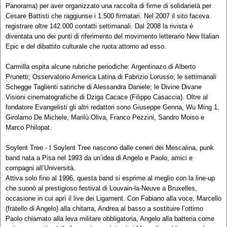
Panorama) per aver organizzato una raccolta di firme di solidarietà per
Cesare Battisti che raggiunse i 1.500 firmatari. Nel 2007 il sito faceva
registrare oltre 142.000 contatti settimanali. Dal 2008 la rivista è
diventata uno dei punti di riferimento del movimento letterario New Italian
Epic e del dibattito culturale che ruota attorno ad esso.
Carmilla ospita alcune rubriche periodiche: Argentinazo di Alberto
Prunetti; Osservatorio America Latina di Fabrizio Lorusso; le settimanali
Schegge Taglienti satiriche di Alessandra Daniele; le Divine Divane
Visioni cinematografiche di Dziga Cacace (Filippo Casaccia). Oltre al
fondatore Evangelisti gli altri redattori sono Giuseppe Genna, Wu Ming 1,
Girolamo De Michele, Marilù Oliva, Franco Pezzini, Sandro Moiso e
Marco Philopat.
Soylent Tree - I Soylent Tree nascono dalle ceneri dei Mescalina, punk
band nata a Pisa nel 1993 da un’idea di Angelo e Paolo, amici e
compagni all’Università.
Attiva solo fino al 1996, questa band si esprime al meglio con la line-up
che suonò al prestigioso festival di Louvain-la-Neuve a Bruxelles,
occasione in cui aprì il live dei Ligament. Con Fabiano alla voce, Marcello
(fratello di Angelo) alla chitarra, Andrea al basso a sostituire l’ottimo
Paolo chiamato alla leva militare obbligatoria, Angelo alla batteria come