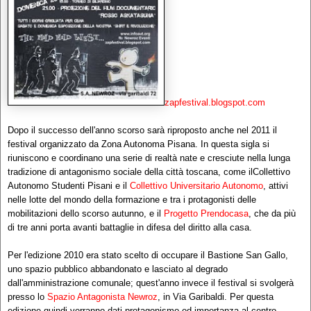
zapfestival.blogspot.com
Dopo il successo dell'anno scorso sarà riproposto anche nel 2011 il
festival organizzato da Zona Autonoma Pisana. In questa sigla si
riuniscono e coordinano una serie di realtà nate e cresciute nella lunga
tradizione di antagonismo sociale della città toscana, come ilCollettivo
Autonomo Studenti Pisani e il
Collettivo Universitario Autonomo
, attivi
nelle lotte del mondo della formazione e tra i protagonisti delle
mobilitazioni dello scorso autunno, e il
Progetto Prendocasa
, che da più
di tre anni porta avanti battaglie in difesa del diritto alla casa.
Per l'edizione 2010 era stato scelto di occupare il Bastione San Gallo,
uno spazio pubblico abbandonato e lasciato al degrado
dall'amministrazione comunale; quest'anno invece il festival si svolgerà
presso lo
Spazio Antagonista Newroz
, in Via Garibaldi. Per questa
edizione quindi verranno dati protagonismo ed importanza al centro