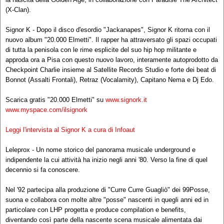
(X-Clan).
Signor K - Dopo il disco d'esordio "Jackanapes", Signor K ritorna con il
nuovo album "20.000 Elmetti". Il rapper ha attraversato gli spazi occupati
di tutta la penisola con le rime esplicite del suo hip hop militante e
approda ora a Pisa con questo nuovo lavoro, interamente autoprodotto da
Checkpoint Charlie insieme al Satellite Records Studio e forte dei beat di
Bonnot (Assalti Frontali), Retraz (Vocalamity), Capitano Nema e Dj Edo.
Scarica gratis "20.000 Elmetti" su
www.signork.it
www.myspace.com/ilsignork
Leggi l'intervista al Signor K a cura di Infoaut
Leleprox - Un nome storico del panorama musicale underground e
indipendente la cui attività ha inizio negli anni '80. Verso la fine di quel
decennio si fa conoscere.
Nel '92 partecipa alla produzione di "Curre Curre Guagliò" dei 99Posse,
suona e collabora con molte altre "posse" nascenti in quegli anni ed in
particolare con LHP progetta e produce compilation e benefits,
diventando così parte della nascente scena musicale alimentata dai