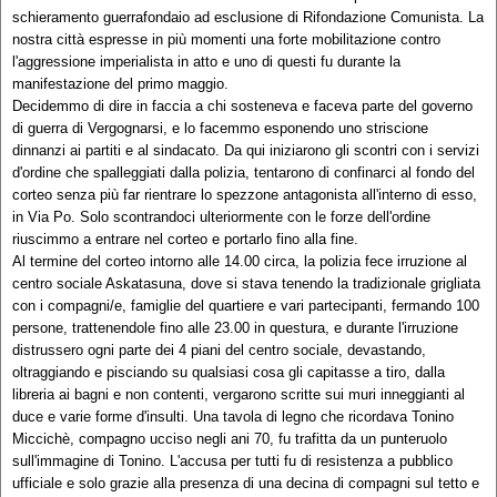
schieramento guerrafondaio ad esclusione di Rifondazione Comunista. La
nostra città espresse in più momenti una forte mobilitazione contro
l'aggressione imperialista in atto e uno di questi fu durante la
manifestazione del primo maggio.
Decidemmo di dire in faccia a chi sosteneva e faceva parte del governo
di guerra di Vergognarsi, e lo facemmo esponendo uno striscione
dinnanzi ai partiti e al sindacato. Da qui iniziarono gli scontri con i servizi
d'ordine che spalleggiati dalla polizia, tentarono di confinarci al fondo del
corteo senza più far rientrare lo spezzone antagonista all'interno di esso,
in Via Po. Solo scontrandoci ulteriormente con le forze dell'ordine
riuscimmo a entrare nel corteo e portarlo fino alla fine.
Al termine del corteo intorno alle 14.00 circa, la polizia fece irruzione al
centro sociale Askatasuna, dove si stava tenendo la tradizionale grigliata
con i compagni/e, famiglie del quartiere e vari partecipanti, fermando 100
persone, trattenendole fino alle 23.00 in questura, e durante l'irruzione
distrussero ogni parte dei 4 piani del centro sociale, devastando,
oltraggiando e pisciando su qualsiasi cosa gli capitasse a tiro, dalla
libreria ai bagni e non contenti, vergarono scritte sui muri inneggianti al
duce e varie forme d'insulti. Una tavola di legno che ricordava Tonino
Miccichè, compagno ucciso negli ani 70, fu trafitta da un punteruolo
sull'immagine di Tonino. L'accusa per tutti fu di resistenza a pubblico
ufficiale e solo grazie alla presenza di una decina di compagni sul tetto e