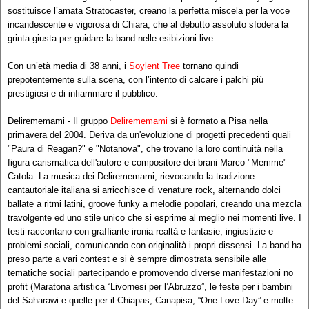
sostituisce l’amata Stratocaster, creano la perfetta miscela per la voce
incandescente e vigorosa di Chiara, che al debutto assoluto sfodera la
grinta giusta per guidare la band nelle esibizioni live.
Con un’età media di 38 anni, i
Soylent Tree
tornano quindi
prepotentemente sulla scena, con l’intento di calcare i palchi più
prestigiosi e di infiammare il pubblico.
Delirememami - Il gruppo
Delirememami
si è formato a Pisa nella
primavera del 2004. Deriva da un'evoluzione di progetti precedenti quali
"Paura di Reagan?" e "Notanova", che trovano la loro continuità nella
figura carismatica dell'autore e compositore dei brani Marco "Memme"
Catola. La musica dei Delirememami, rievocando la tradizione
cantautoriale italiana si arricchisce di venature rock, alternando dolci
ballate a ritmi latini, groove funky a melodie popolari, creando una mezcla
travolgente ed uno stile unico che si esprime al meglio nei momenti live. I
testi raccontano con graffiante ironia realtà e fantasie, ingiustizie e
problemi sociali, comunicando con originalità i propri dissensi. La band ha
preso parte a vari contest e si è sempre dimostrata sensibile alle
tematiche sociali partecipando e promovendo diverse manifestazioni no
profit (Maratona artistica “Livornesi per l’Abruzzo”, le feste per i bambini
del Saharawi e quelle per il Chiapas, Canapisa, “One Love Day” e molte