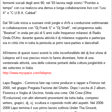
fermenti sociali degli anni 90; nel '93 lavora negli storici "Piombo a
tempo" con cui realizza una densa e lunga collaborazione live con "Lou
X" e "C.U.B.A. Cabbal".
Dal '94 Lele inizia a suonare vinili jungle e d'n'b a conduzione settimanale
in collaborazione con "Dj Frank S" e "Dj Shaft", nel programma radio
"Beatset" in onda per più di 5 anni sulle frequenze milanesi di Radio
Onda D'Urto: durante questa attività il dj milanese supporta e partecipa
sia in città che in tutta la penisola ai primi rave-parties e dancehall.
All'interno di questi nuovi eventi lo stile inconfondibile del dj live show di
Leleprox ed il suo preciso mixin lo fanno diventare, forte di una
ventennale attività, una delle colonne portanti della cultura jungle/dnb e
dei selecters in Italia.
http://www.myspace.com/leleprox
Lapo Raggiro - Comincia fare rap come producer e rapper a Firenze nel
2000, nel gruppo Pregiata Fazione del Ghetto. Dopo l uscita di 2 album,
Fiorenza e Voglia di Uscirne, fonda una crew: Olè Crew (Oltre
l'Evoluzione) con altri elementi provenienti da tutta italia, compresi
writers, grapici, dj, vj, scultura e coprendo molti altri aspetti. Nel 2008-
2009 Lapo termina il suo primo lavoro solitsta Under Tha Ground,