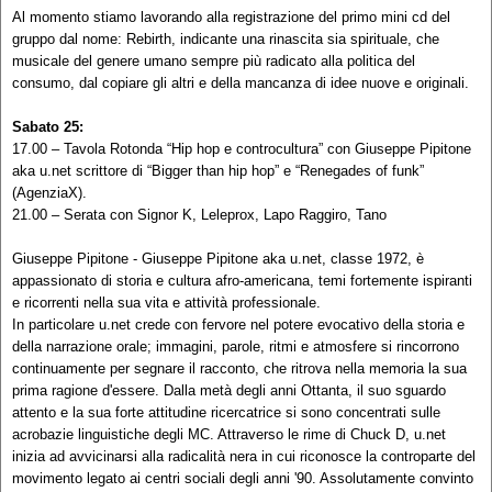
Al momento stiamo lavorando alla registrazione del primo mini cd del
gruppo dal nome: Rebirth, indicante una rinascita sia spirituale, che
musicale del genere umano sempre più radicato alla politica del
consumo, dal copiare gli altri e della mancanza di idee nuove e originali.
Sabato 25:
17.00 – Tavola Rotonda “Hip hop e controcultura” con Giuseppe Pipitone
aka u.net scrittore di “Bigger than hip hop” e “Renegades of funk”
(AgenziaX).
21.00 – Serata con Signor K, Leleprox, Lapo Raggiro, Tano
Giuseppe Pipitone - Giuseppe Pipitone aka u.net, classe 1972, è
appassionato di storia e cultura afro-americana, temi fortemente ispiranti
e ricorrenti nella sua vita e attività professionale.
In particolare u.net crede con fervore nel potere evocativo della storia e
della narrazione orale; immagini, parole, ritmi e atmosfere si rincorrono
continuamente per segnare il racconto, che ritrova nella memoria la sua
prima ragione d'essere. Dalla metà degli anni Ottanta, il suo sguardo
attento e la sua forte attitudine ricercatrice si sono concentrati sulle
acrobazie linguistiche degli MC. Attraverso le rime di Chuck D, u.net
inizia ad avvicinarsi alla radicalità nera in cui riconosce la controparte del
movimento legato ai centri sociali degli anni '90. Assolutamente convinto